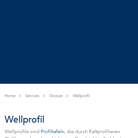
Home
>
Services
>
Glossar
>
Wellprofil
Wellprofil
Wellprofile sind
Profiltafeln
, die durch Kaltprofilieren