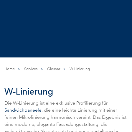
Home
>
Services
>
Glossar
>
W-Linierung
W-Linierung
Die W-Linierung ist eine exklusive Profilierung für
Sandwichpaneele
, die eine leichte Linierung mit einer
feinen Mikrolinierung harmonisch vereint. Das Ergebnis ist
eine moderne, elegante Fassadengestaltung, die
architektonische Akzente setzt und neue gestalterische