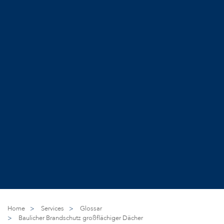
Home
>
Services
>
Glossar
>
Baulicher Brandschutz großflächiger Dächer