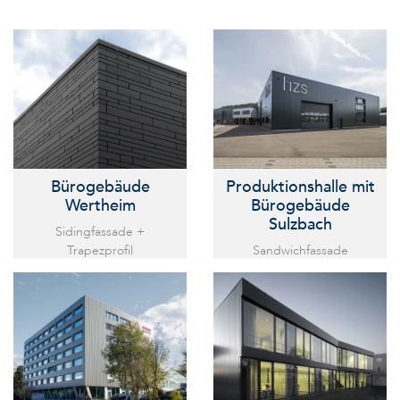
Bürogebäude
Produktions­halle mit
Wertheim
Bürogebäude
Sulzbach
Sidingfassade +
Trapezprofil
Sandwichfassade