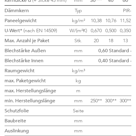
Kerndicke d
(+ Sicke 45 mm)
mm
30***
40
60
Dämmkern
Typ
PIR-H
Paneelgewicht
kg/m²
10,38
10,76
11,52
U-Wert*
(nach EN 14509)
W/(m²K)
0,670
0,500
0,350
Max. Anzahl je Paket
Stk.
20
18
13
Blechstärke Außen
mm
0,60 Standard
– 0
Blechstärke Innen
mm
0,40 Standard
– 0
Raumgewicht
kg/m³
max. Paketgewicht
kg
max. Herstellungslänge
m
min. Herstellungslänge
mm
250**
300**
300**
Schutzfolie
Seite
Baubreite
mm
Auslinkung
mm
2