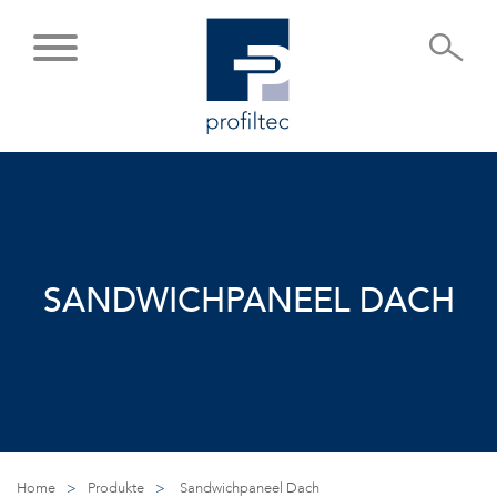
SANDWICHPANEEL DACH
Home
>
Produkte
>
Sandwichpaneel Dach