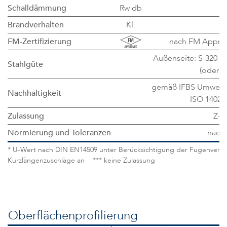
Schalldämmung
Rw db
c
Brandverhalten
Kl.
B-
FM-Zertifizierung
nach FM Approva
Außenseite: S-320 G
Stahlgüte
(oder g
gemäß IFBS Umwelt-
Nachhaltigkeit
ISO 14025
Zulassung
Z-1
Normierung und Toleranzen
nach
* U-Wert nach DIN EN14509 unter Berücksichtigung der Fugenverlus
Kurzlängenzuschläge an *** keine Zulassung
Oberflächenprofilierung