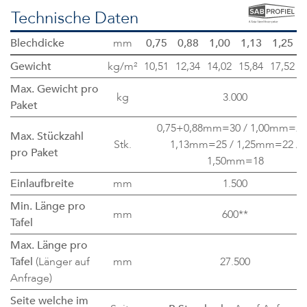
Technische Daten
Blechdicke
mm
0,75
0,88
1,00
1,13
1,25
Gewicht
kg/m²
10,51
12,34
14,02
15,84
17,52
2
Max. Gewicht pro
kg
3.000
Paket
0,75+0,88mm=30 / 1,00mm=28
Max. Stückzahl
Stk.
1,13mm=25 / 1,25mm=22 /
pro Paket
1,50mm=18
Einlaufbreite
mm
1.500
Min. Länge pro
mm
600**
Tafel
Max. Länge pro
Tafel
(Länger auf
mm
27.500
Anfrage)
Seite welche im