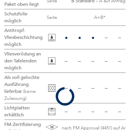
Seite
B Standard
– A auf Anfrage
Paket oben liegt
Schutzfolie
Seite
A+B*
möglich
Antitropf-
Vliesbeschichtung
möglich
Vliesverödung an
den Tafelenden
möglich
Als voll gelochte
Ausführung
lieferbar
(keine
Zulassung)
Lichtplatten
erhältlich
FM-Zertifizierung
nach FM Approval (4451) auf Anf