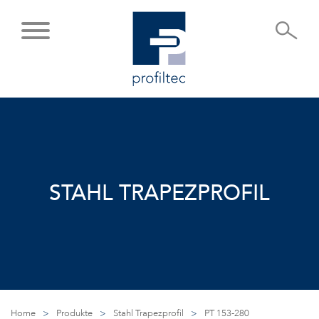
STAHL TRAPEZPROFIL
Home
>
Produkte
>
Stahl Trapezprofil
>
PT 153-280