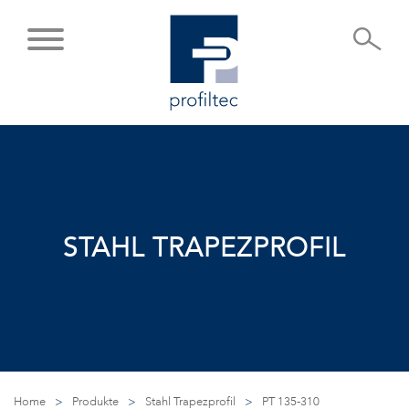
STAHL TRAPEZPROFIL
Home
>
Produkte
>
Stahl Trapezprofil
>
PT 135-310