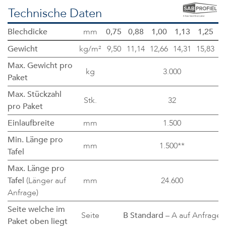
Technische Daten
Blechdicke
mm
0,75
0,88
1,00
1,13
1,25
1
Gewicht
kg/m²
9,50
11,14
12,66
14,31
15,83
1
Max. Gewicht pro
kg
3.000
Paket
Max. Stückzahl
Stk.
32
pro Paket
Einlaufbreite
mm
1.500
Min. Länge pro
mm
1.500**
Tafel
Max. Länge pro
Tafel
(Länger auf
mm
24.600
Anfrage)
Seite welche im
Seite
B Standard
– A auf Anfrage
Paket oben liegt