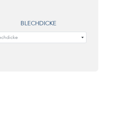
BLECHDICKE
echdicke