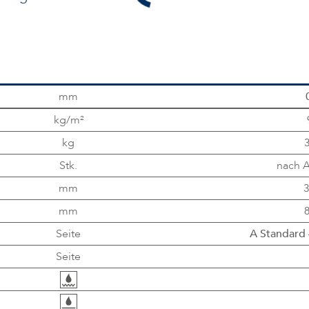
mm
kg/m²
kg
3
Stk.
nach 
mm
3
mm
8
Seite
A Standard
Seite