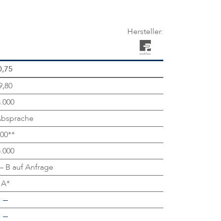
Hersteller:
0,75
9,80
.000
Absprache
00**
.000
– B auf Anfrage
A*