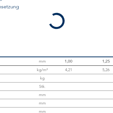
msetzung
mm
1,00
1,25
kg/m²
4,21
5,26
kg
Stk.
mm
mm
mm