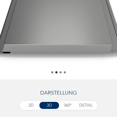
DARSTELLUNG
2D
3D
360°
DETAIL