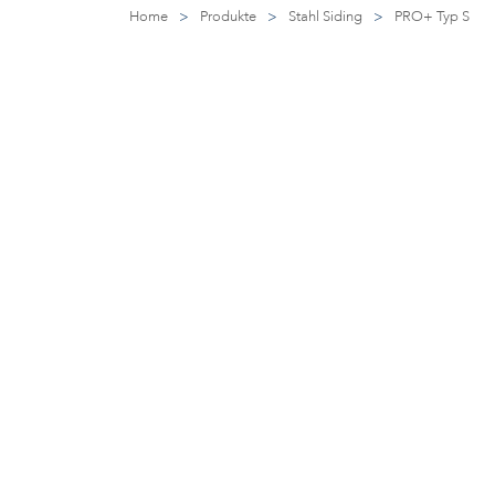
Home
>
Produkte
>
Stahl Siding
>
PRO+ Typ S