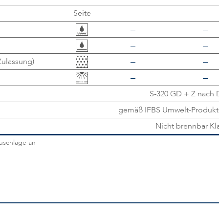
Seite
Zulassung)
S-320 GD + Z nach D
gemäß IFBS Umwelt-Produktd
Nicht brennbar K
zuschläge an