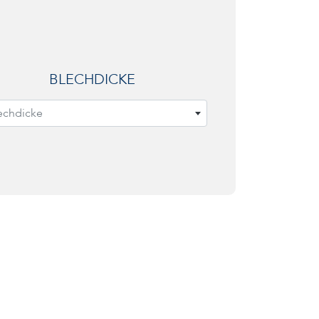
BLECHDICKE
echdicke