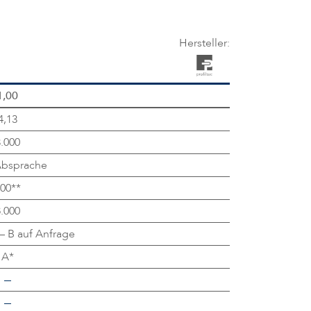
Hersteller:
1,00
4,13
.000
Absprache
00**
.000
– B auf Anfrage
A*